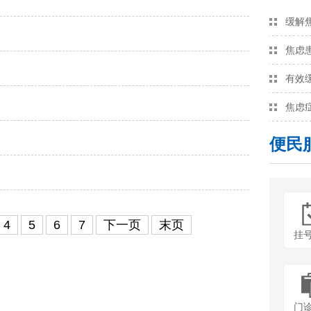
缓解
焦虑
有效
焦虑
便民
4
5
6
7
下一页
末页
挂
门